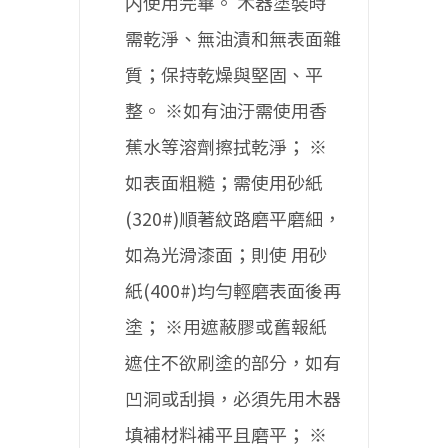
内使用完畢。
木器塗裝時
需乾淨、無油漬和無表面雜
質；保持乾燥與堅固、平
整。
※如有油汙需使用香
蕉水等溶劑擦拭乾淨；
※
如表面粗糙；需使用砂紙
(320#)順著紋路磨平磨細，
如為光滑漆面；則使
用砂
紙(400#)均勻輕磨表面後再
塗；
※用遮蔽膠或舊報紙
遮住不欲刷塗的部分，如有
凹洞或刮損，必須先用木器
填補材料補平且磨平；
※