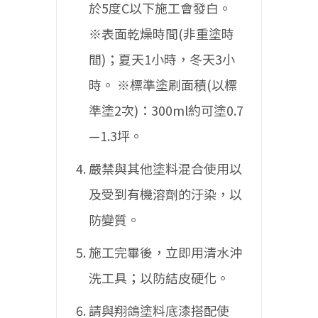
於5度C以下施工會發白。
※表面乾燥時間(非重塗時
間)；夏天1小時，冬天3小
時。
※標準塗刷面積(以標
準塗2次)：300ml約可塗0.7
—1.3坪。
嚴禁與其他塗料混合使用以
及受到有機溶劑的汙染，以
防變質。
施工完畢後，立即用清水沖
洗工具；以防結皮硬化。
請與翔鴿塗料底漆搭配使