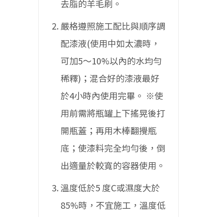
去脂的羊毛刷。
嚴格遵照施工配比與順序調
配漆液(使用中如太濃時，
可加5〜10%以內的水均勻
稀釋)；混合好的漆液最好
於4小時內使用完畢。
※使
用前需將瓶罐上下搖晃後打
開瓶蓋；再用木棒翻攪瓶
底；使漆料完全均勻後，倒
出適量於較寬的容器使用。
溫度低於5 度C或濕度大於
85%時，不宜施工，溫度低