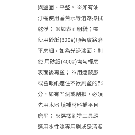
與堅固、平整。
※如有油
汙需使用香蕉水等溶劑擦拭
乾淨；
※如表面粗糙；需
使用砂紙(320#)順著紋路磨
平磨細，如為光滑漆面；則
使
用砂紙(400#)均勻輕磨
表面後再塗；
※用遮蔽膠
或舊報紙遮住不欲刷塗的部
分，如有凹洞或刮損，必須
先用木器
填補材料補平且
磨平；
※選擇刷塗工具應
選用水性漆專用刷或是清潔