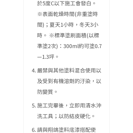
於5度C以下施工會發白。
※表面乾燥時間(非重塗時
間)；夏天1小時，冬天3小
時。
※標準塗刷面積(以標
準塗2次)：300ml約可塗0.7
—1.3坪。
嚴禁與其他塗料混合使用以
及受到有機溶劑的汙染，以
防變質。
施工完畢後，立即用清水沖
洗工具；以防結皮硬化。
請與翔鴿塗料底漆搭配使