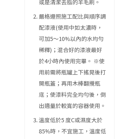
或是清潔去脂的羊毛刷。
嚴格遵照施工配比與順序調
配漆液(使用中如太濃時，
可加5〜10%以內的水均勻
稀釋)；混合好的漆液最好
於4小時內使用完畢。
※使
用前需將瓶罐上下搖晃後打
開瓶蓋；再用木棒翻攪瓶
底；使漆料完全均勻後，倒
出適量於較寬的容器使用。
溫度低於5 度C或濕度大於
85%時，不宜施工，溫度低