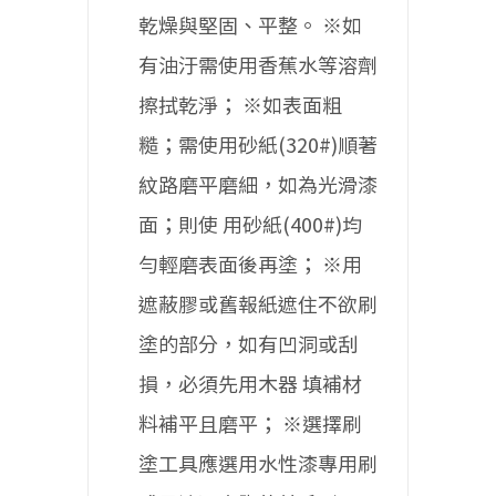
乾燥與堅固、平整。
※如
有油汙需使用香蕉水等溶劑
擦拭乾淨；
※如表面粗
糙；需使用砂紙(320#)順著
紋路磨平磨細，如為光滑漆
面；則使
用砂紙(400#)均
勻輕磨表面後再塗；
※用
遮蔽膠或舊報紙遮住不欲刷
塗的部分，如有凹洞或刮
損，必須先用木器
填補材
料補平且磨平；
※選擇刷
塗工具應選用水性漆專用刷