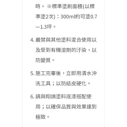
時。
※標準塗刷面積(以標
準塗2次)：300ml約可塗0.7
—1.3坪。
嚴禁與其他塗料混合使用以
及受到有機溶劑的汙染，以
防變質。
施工完畢後，立即用清水沖
洗工具；以防結皮硬化。
請與翔鴿塗料底漆搭配使
用；以確保品質與效果達到
極致。