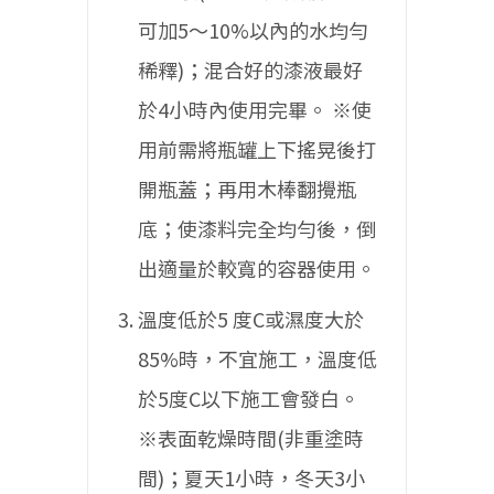
可加5〜10%以內的水均勻
稀釋)；混合好的漆液最好
於4小時內使用完畢。
※使
用前需將瓶罐上下搖晃後打
開瓶蓋；再用木棒翻攪瓶
底；使漆料完全均勻後，倒
出適量於較寬的容器使用。
溫度低於5 度C或濕度大於
85%時，不宜施工，溫度低
於5度C以下施工會發白。
※表面乾燥時間(非重塗時
間)；夏天1小時，冬天3小