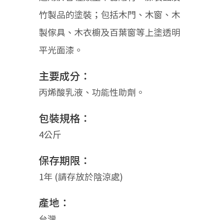
竹製品的塗裝；包括木門、木窗、木
製傢具、木衣櫥及百葉窗等上塗透明
平光面漆。
主要成分：
丙烯酸乳液、功能性助劑。
包裝規格：
4公斤
保存期限：
1年 (請存放於陰涼處)
產地：
台灣