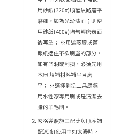
用砂紙(320#)順著紋路磨平
磨細，如為光滑漆面；則使
用砂紙(400#)均勻輕磨表面
後再塗；
※用遮蔽膠或舊
報紙遮住不欲刷塗的部分，
如有凹洞或刮損，必須先用
木器
填補材料補平且磨
平；
※選擇刷塗工具應選
用水性漆專用刷或是清潔去
脂的羊毛刷。
嚴格遵照施工配比與順序調
配漆液(使用中如太濃時，