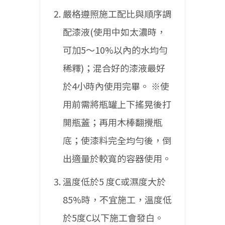
嚴格遵照施工配比與順序調
配漆液(使用中如太濃時，
可加5〜10%以內的水均勻
稀釋)；混合好的漆液最好
於4小時內使用完畢。
※使
用前需將瓶罐上下搖晃後打
開瓶蓋；再用木棒翻攪瓶
底；使漆料完全均勻後，倒
出適量於較寬的容器使用。
溫度低於5 度C或濕度大於
85%時，不宜施工，溫度低
於5度C以下施工會發白。