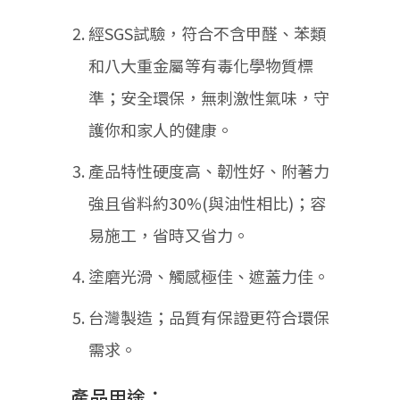
經SGS試驗，符合不含甲醛、苯類
和八大重金屬等有毒化學物質標
準；安全環保，無刺激性氣味，守
護你和家人的健康。
產品特性硬度高、韌性好、附著力
強且省料約30%(與油性相比)；容
易施工，省時又省力。
塗磨光滑、觸感極佳、遮蓋力佳。
台灣製造；品質有保證更符合環保
需求。
產品用途：