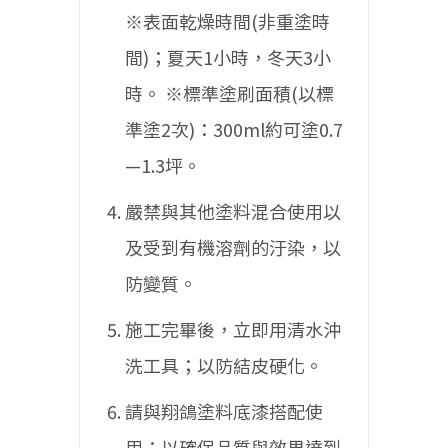
※表面乾燥時間(非重塗時
間)；夏天1小時，冬天3小
時。
※標準塗刷面積(以標
準塗2次)：300ml約可塗0.7
—1.3坪。
嚴禁與其他塗料混合使用以
及受到有機溶劑的汙染，以
防變質。
施工完畢後，立即用清水沖
洗工具；以防結皮硬化。
請與翔鴿塗料底漆搭配使
用；以確保品質與效果達到