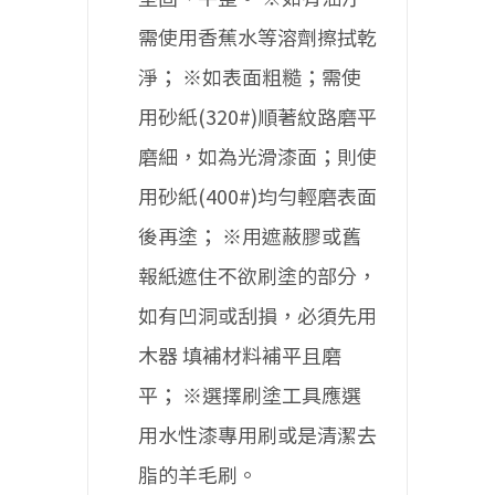
需使用香蕉水等溶劑擦拭乾
淨；
※如表面粗糙；需使
用砂紙(320#)順著紋路磨平
磨細，如為光滑漆面；則使
用砂紙(400#)均勻輕磨表面
後再塗；
※用遮蔽膠或舊
報紙遮住不欲刷塗的部分，
如有凹洞或刮損，必須先用
木器
填補材料補平且磨
平；
※選擇刷塗工具應選
用水性漆專用刷或是清潔去
脂的羊毛刷。